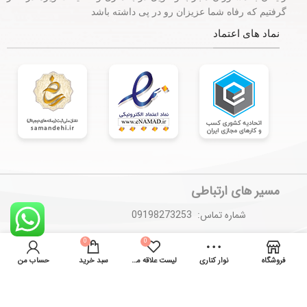
گرفتیم که رفاه شما عزیزان رو در پی داشته باشد
نماد های اعتماد
مسیر های ارتباطی
شماره تماس: 09198273253
0
0
ایمیل :
Rahbordshop@gmail.com
فروشگاه
نوار کناری
لیست علاقه مندی ها
سبد خرید
حساب من